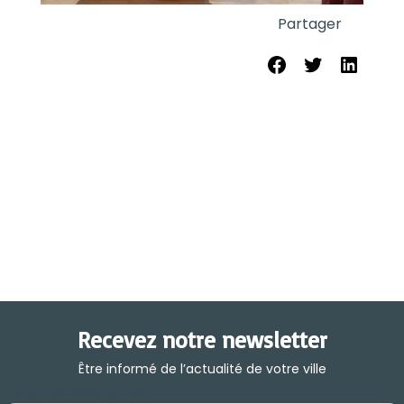
Partager
Partager sur Face
Share on Twit
Partager 
Recevez notre newsletter
Être informé de l’actualité de votre ville
Votre adresse e-mail
*