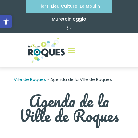
Skip
Tiers-Lieu Culturel Le Moulin
to
content
Ouvrir la barre d’outils
Muretain agglo
Ville de Roques
»
Agenda de la Ville de Roques
Agenda de la
Ville de Roques