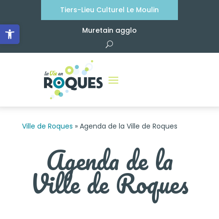
Skip
Tiers-Lieu Culturel Le Moulin
to
content
Ouvrir la barre d’outils
Muretain agglo
Ville de Roques
»
Agenda de la Ville de Roques
Agenda de la
Ville de Roques