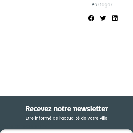
Partager
Partager sur Face
Share on Twit
Partager 
Recevez notre newsletter
Être informé de l’actualité de votre ville
Votre adresse e-mail
*