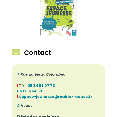

Contact
Rue du Vieux Colombier
I
Tél :
05 34 56 07 73
06 17 16 64 69
I
espace-jeunesse@mairie-roques.fr
Accueil