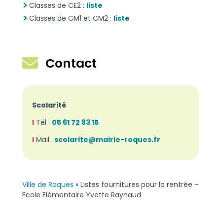
Classes de CE2 :
liste
Classes de CM1 et CM2 :
liste

Contact
Scolarité
I
Tél :
05 61 72 83 15
I
Mail :
scolarite@mairie-roques.fr
Ville de Roques
»
Listes fournitures pour la rentrée –
Ecole Elémentaire Yvette Raynaud