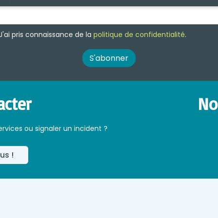
re adresse e-mail
*
J'ai pris connaissance de la
politique de confidentialité
.
acter
No
ervices ou signaler un incident ?
us !