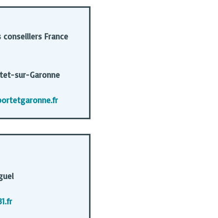
conseillers France
rtet-sur-Garonne
ortetgaronne.fr
guel
1.fr