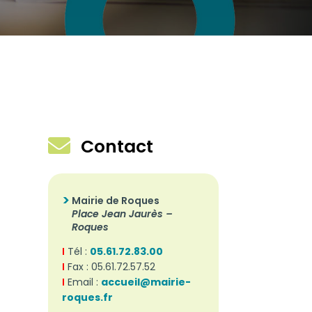

Contact
Mairie de Roques
Place Jean Jaurès –
Roques
I
Tél :
05.61.72.83.00
I
Fax : 05.61.72.57.52
I
Email :
accueil@mairie-
roques.fr