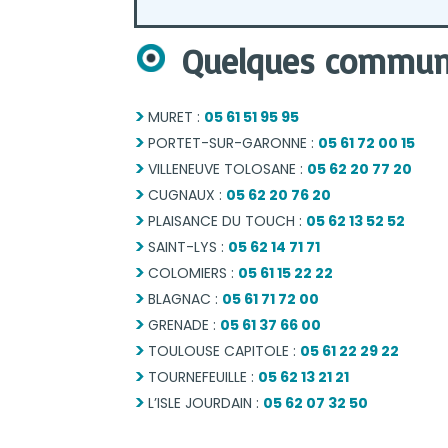
Quelques commune
MURET :
05 61 51 95 95
PORTET-SUR-GARONNE :
05 61 72 00 15
VILLENEUVE TOLOSANE :
05 62 20 77 20
CUGNAUX :
05 62 20 76 20
PLAISANCE DU TOUCH :
05 62 13 52 52
SAINT-LYS :
05 62 14 71 71
COLOMIERS :
05 61 15 22 22
BLAGNAC :
05 61 71 72 00
GRENADE :
05 61 37 66 00
TOULOUSE CAPITOLE :
05 61 22 29 22
TOURNEFEUILLE :
05 62 13 21 21
L’ISLE JOURDAIN :
05 62 07 32 50