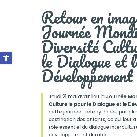
Retour en image
Journée Mondia
Diversité Cultu
le Dialogue et l
Ouvrir la barre d’outils
Développement
Jeudi 21 mai avait lieu la
Journée Mond
Culturelle pour le Dialogue et le 
cette journée a été rythmée par plus
destination des enfants, ce qui leur
rôle essentiel du dialogue interculture
développement durable.