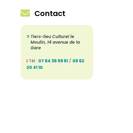

Contact
Tiers-lieu Culturel le
Moulin, 14 avenue de la
Gare
I
Tél :
07 64 36 59 61
/
05 62
20 41 10